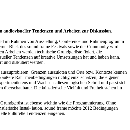
en audiovisueller Tendenzen und Arbeiten zur Diskussion
.
ft und im Rahmen von Ausstellung, Conference und Rahmenprogramm
terner Blick des sound:frame Festivals sowie der Community wird
en Arbeiten werden technische Grundgerüste fixiert, die
isueller Tendenzen auf kreative Umsetzungen hat und haben kann.
t und diskutiert werden.
ues auszuprobieren, Grenzen auszuloten und Orte bzw. Kontexte kennen
gen) äußere Rah- menbedingungen richtig einzuschätzen, die eigenen
perimentierens und Wachsens diesen logischen Schritt und passt sich
berschaubarer. Die künstlerische Vielfalt und Freiheit stehen im
das Grundgerüst ist ebenso wichtig wie die Programmierung. Ohne
stlerische Instal- lation. sound:frame möchte 2012 Bedingungen
uelle kulturelle Tendenzen eingehen.