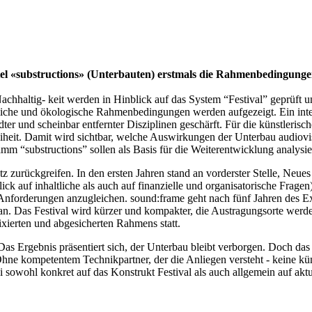
itel «substructions» (Unterbauten) erstmals die Rahmenbedingung
achhaltig- keit werden in Hinblick auf das System “Festival” geprü
aftliche und ökologische Rahmenbedingungen werden aufgezeigt. Ein in
r und scheinbar entfernter Disziplinen geschärft. Für die künstlerisch
reiheit. Damit wird sichtbar, welche Auswirkungen der Unterbau audiov
 “substructions” sollen als Basis für die Weiterentwicklung analysier
tz zurückgreifen. In den ersten Jahren stand an vorderster Stelle, Ne
nblick auf inhaltliche als auch auf finanzielle und organisatorische Fra
Anforderungen anzugleichen. sound:frame geht nach fünf Jahren des Ex
Das Festival wird kürzer und kompakter, die Austragungsorte werden ü
ixierten und abgesicherten Rahmens statt.
n. Das Ergebnis präsentiert sich, der Unterbau bleibt verborgen. Doch 
e kompetentem Technikpartner, der die Anliegen versteht - keine kün
i sowohl konkret auf das Konstrukt Festival als auch allgemein auf akt