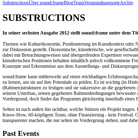
Substructions
Über sound:frame
Blog
Team
Veranstaltungsorte
Archiv
SUBSTRUCTIONS
In seiner sechsten Ausgabe 2012 stellt sound:frame unter dem T
Themen wie Kulturökonomie, Positionierung im Kunstkontext oder N
zur Diskussion gestellt. Ökonomische, künstlerische, wie gesellsch
dabei mit Betrachtungsweisen und übergreifenden Expertisen verwandte
künstlerischen Positionen behalten inhaltlich jedoch vollkommene F
Konzepte und Erkenntnisse aus dem Ausstellungs- und Diskursprogramm
sound:frame kann mittlerweile auf einen reichhaltigen Erfahrungsscha
zu lernen, um sie auf ihre Potentiale zu prüfen. Es ist wichtig (in Hi
(Rahmen)strukturen zu festigen und sie sukzessive an die gegebenen 
seinem Unterbau, seinen gegebenen Rahmenbedingungen bewusster an. 
Vordergrund, doch findet das Programm gleichzeitig innerhalb eines f
Selten ist nach außen hin sichtbar, welche Stützen ein Projekt trage
Know-How, 60-köpfigem Team, ohne Finanzierung - kein Festival. Ohn
transparenter machen, die nur selten im Vordergrung stehen, und dabe
Past Events