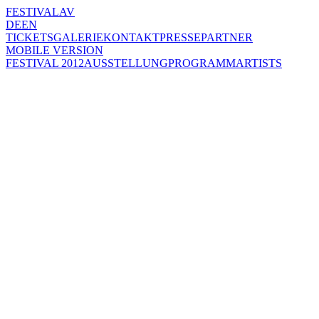
FESTIVAL
AV
DE
EN
TICKETS
GALERIE
KONTAKT
PRESSE
PARTNER
MOBILE VERSION
FESTIVAL 2012
AUSSTELLUNG
PROGRAMM
ARTISTS